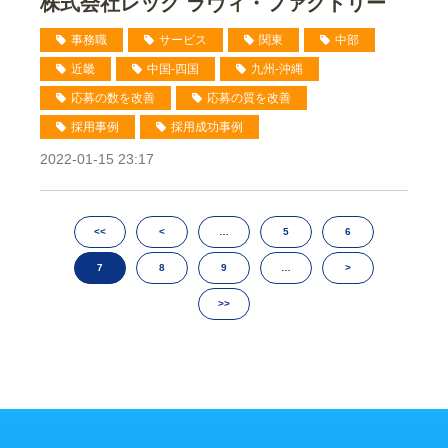
株式会社レック ラヴィ・ファクトリー
事務職
サービス
関東
中部
近畿
中国-四国
九州-沖縄
応募の数を改善
応募の質を改善
採用事例
採用成功事例
2022-01-15 23:17
<<
<
…
5
6
7
8
9
…
>
>>