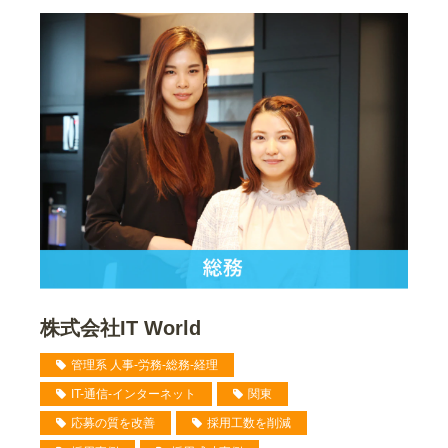
株式会社IT World
管理系 人事-労務-総務-経理
IT-通信-インターネット
関東
応募の質を改善
採用工数を削減