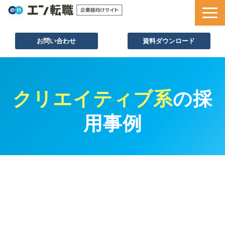
お問い合わせ
資料ダウンロード
サービス一覧
採用ノウハウ
クリエイティブ系
の採
採用事例
用事例
セミナー情報
お役立ち資料