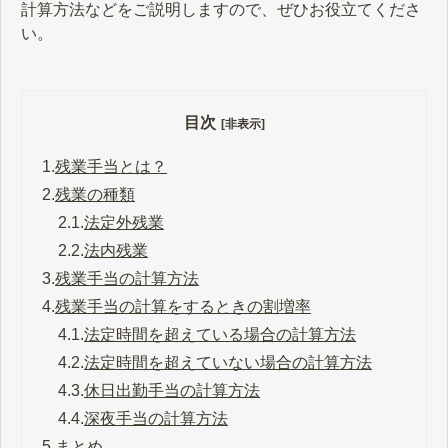
計算方法などをご説明しますので、ぜひお役立てくださ
い。
目次
[非表示]
1.
残業手当とは？
2.
残業の種類
2.1.
法定外残業
2.2.
法内残業
3.
残業手当の計算方法
4.
残業手当の計算をするときの割増率
4.1.
法定時間を超えている場合の計算方法
4.2.
法定時間を超えていない場合の計算方法
4.3.
休日出勤手当の計算方法
4.4.
深夜手当の計算方法
5.
まとめ