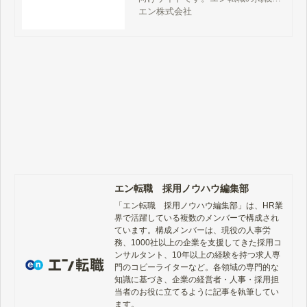
金、サービス詳細、特徴、評判、採
エン株式会社
用事例、媒体資料、お問い合わせ方
法などをご案内しています。
エン転職 採用ノウハウ編集部
「エン転職　採用ノウハウ編集部」は、HR業
界で活躍している複数のメンバーで構成され
ています。構成メンバーは、現役の人事労
務、1000社以上の企業を支援してきた採用コ
ンサルタント、10年以上の経験を持つ求人専
門のコピーライターなど。各領域の専門的な
知識に基づき、企業の経営者・人事・採用担
当者のお役に立てるように記事を執筆してい
ます。
