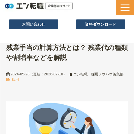
お問い合わせ
資料ダウンロード
サービス一覧
残業手当の計算方法とは？ 残業代の種類
採用ノウハウ
や割増率などを解説
採用事例
セミナー情報
2024-05-28
（更新：
2026-07-10
）
エン転職 採用ノウハウ編集部
採用
お役立ち資料