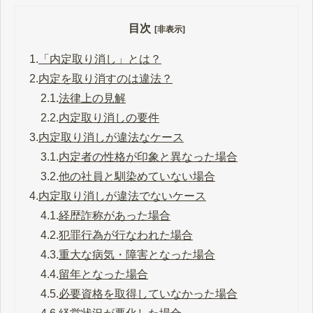
目次
[非表示]
1.
「内定取り消し」とは？
2.
内定を取り消すのは違法？
2.1.
法律上の見解
2.2.
内定取り消しの要件
3.
内定取り消しが違法なケース
3.1.
内定者の性格が印象と異なった場合
3.2.
他の社員と馴染めていない場合
4.
内定取り消しが違法でないケース
4.1.
経歴詐称があった場合
4.2.
犯罪行為が行なわれた場合
4.3.
重大な病気・障害となった場合
4.4.
留年となった場合
4.5.
必要資格を取得していなかった場合