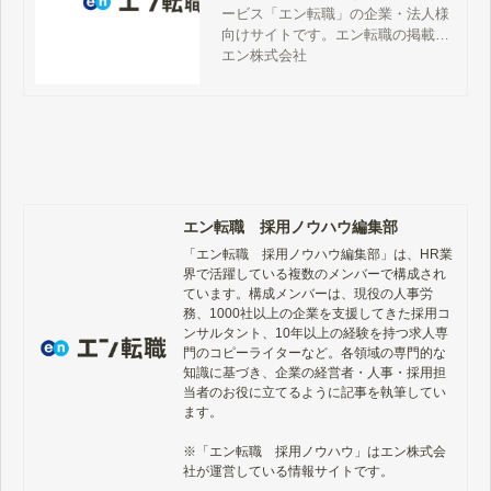
ービス「エン転職」の企業・法人様
向けサイトです。エン転職の掲載料
金、サービス詳細、特徴、評判、採
エン株式会社
用事例、媒体資料、お問い合わせ方
法などをご案内しています。
エン転職 採用ノウハウ編集部
「エン転職　採用ノウハウ編集部」は、HR業
界で活躍している複数のメンバーで構成され
ています。構成メンバーは、現役の人事労
務、1000社以上の企業を支援してきた採用コ
ンサルタント、10年以上の経験を持つ求人専
門のコピーライターなど。各領域の専門的な
知識に基づき、企業の経営者・人事・採用担
当者のお役に立てるように記事を執筆してい
ます。

※「エン転職　採用ノウハウ」はエン株式会
社が運営している情報サイトです。