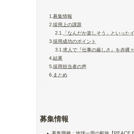
1.
募集情報
2.
採用上の課題
2.1.
「なんだか楽しそう」といった
3.
採用成功のポイント
3.1.
求人で『仕事の厳しさ』を赤裸
4.
結果
5.
採用担当者の声
6.
まとめ
募集情報
募集職種：地球一周の船旅【PEACE 