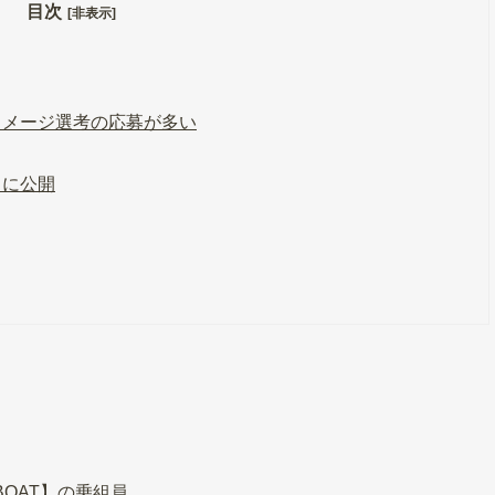
目次
[非表示]
イメージ選考の応募が多い
々に公開
BOAT】の乗組員