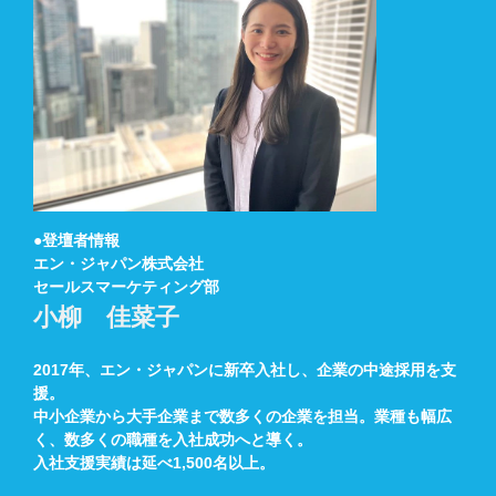
●登壇者情報
エン・ジャパン株式会社
セールスマーケティング部
小柳 佳菜子
2017年、エン・ジャパンに新卒入社し、企業の中途採用を支
援。
中小企業から大手企業まで数多くの企業を担当。業種も幅広
く、数多くの職種を入社成功へと導く。
入社支援実績は延べ1,500名以上。