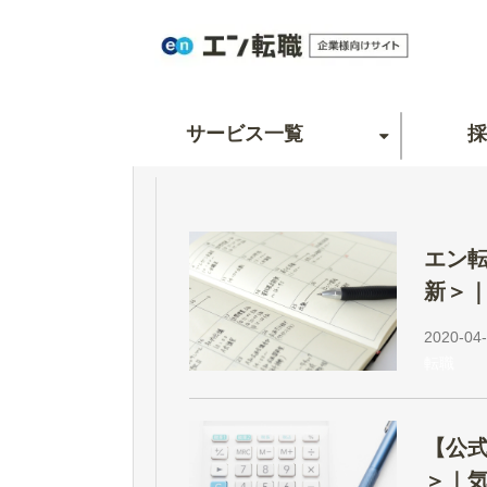
サービス一覧
採
エン転
新＞
2020-04-
転職
【公式
＞｜