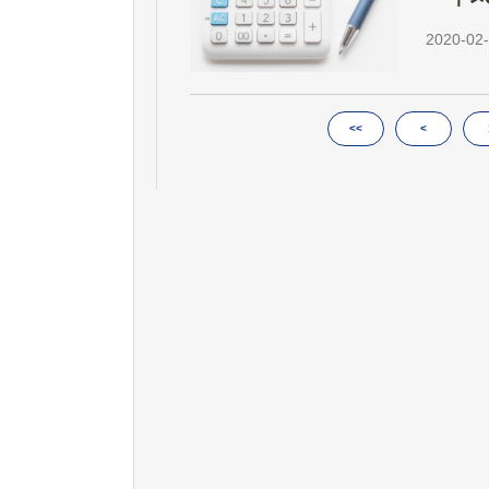
2020-02-
<<
<