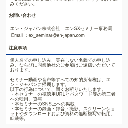
みください。
お問い合わせ
エン・ジャパン株式会社 エンSXセミナー事務局
Email ：ex_seminar@en-japan.com
注意事項
個人名での申し込み、実在しない名義での申し込
み、ならびに同業他社のご参加はご遠慮いただいて
おります。
セミナー動画や音声等すべての知的所有権は、エ
ン・ジャパンに帰属します。
以下の行為について、固くお断りいたします。
・本セミナーの視聴用URLとパスワード等の第三者
への転用、貸与
・本セミナーのSNS上への掲載
・本セミナーの録画・録音・撮影、スクリーンショ
ットやダウンロードおよび資料の無断複写や転用、
転載等。