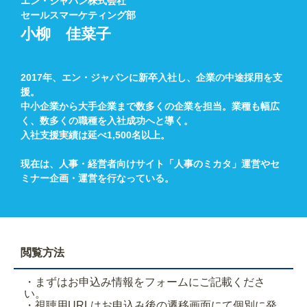
エン・ジャパン株式会社
セールスマーケティング部
小柳 佳菜子
2017年、エン・ジャパンに新卒入社し、企業の中途採用を支
援。
中小企業から大手企業まで数多くの企業を担当。業種も幅広
く、数多くの職種を入社成功へと導く。
入社支援実績は延べ1,500名以上。
現在は、人事・経営者向けサイト「人事のミカタ」運営やセ
ミナー企画・運営を行なっている。
閲覧方法
・まずはお申込み情報をフォームにご記載くださ
い。
・視聴用URLはお申込み後の遷移画面にて個別に発