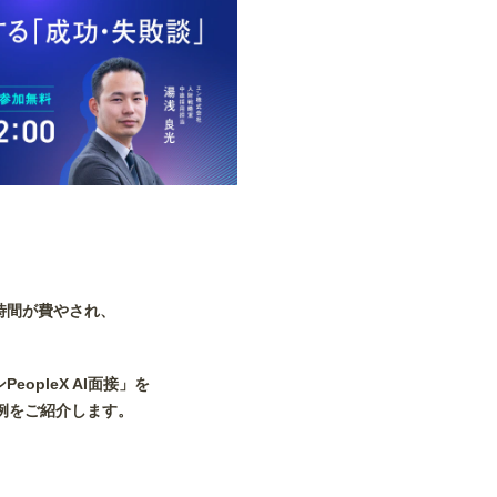
時間が費やされ、
opleX AI面接」を
例をご紹介します。