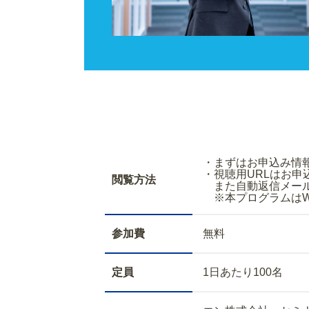
・まずはお申込
・視聴用URLはお
閲覧方法
また自動返信メールで
※本プログラムはWe
参加費
無料
定員
1日あたり100名