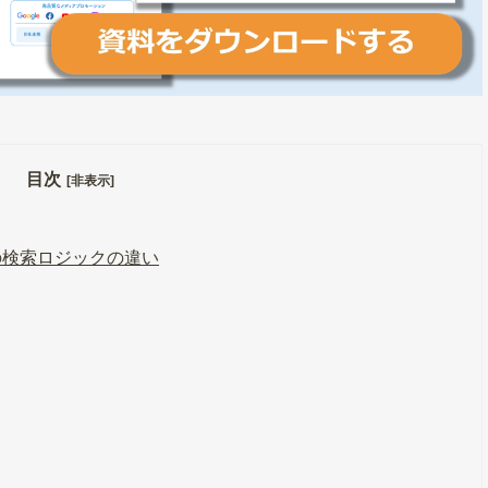
目次
[非表示]
の検索ロジックの違い