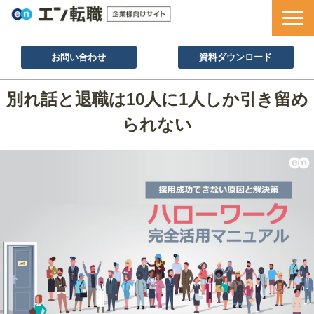
お問い合わせ
資料ダウンロード
サービス一覧
別れ話と退職は10人に1人しか引き留め
採用ノウハウ
られない
採用事例
セミナー情報
お役立ち資料