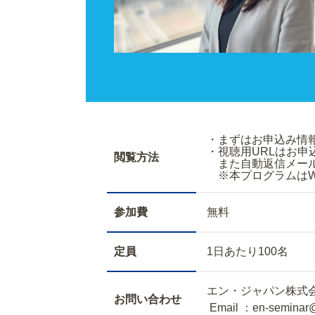
・まずはお申込
・視聴用URLはお
閲覧方法
また自動返信メールで
※本プログラムはWe
参加費
無料
定員
1日あたり100名
エン・ジャパン株式
お問い合わせ
Email ：en-seminar