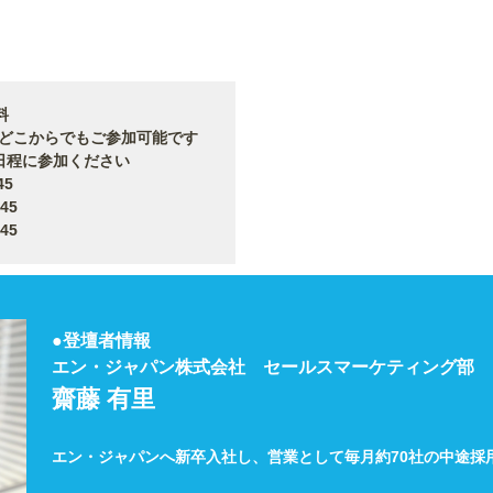
料
からでもご参加可能です
日程に参加ください
5
45
45
●登壇者情報
エン・ジャパン株式会社 セールスマーケティング部
齋藤 有里
エン・ジャパンへ新卒入社し、営業として毎月約70社の中途採