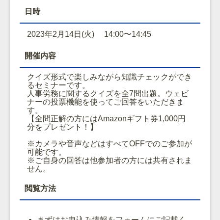
日時
2023年2月14日(火) 14:00〜14:45
開催内容
クイズ形式で楽しみながら知識チェックができ
るセミナーです。
人事労務に関するクイズを全7問出題。ウェビ
ナーの投票機能を使ってご回答をいただきま
す。
【全問正解の方にはAmazonギフト券1,000円
分をプレゼント！】
※カメラや音声などはすべてOFFでのご参加が
可能です。
※ご自身の回答は他参加者の方には共有されま
せん。
閲覧方法
まずはお申込み情報をフォームにご記載く