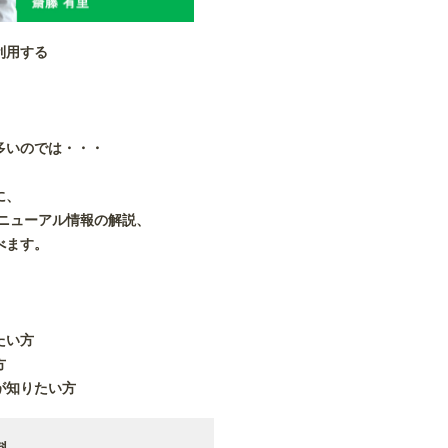
利用する
多いのでは・・・
に、
リニューアル情報の解説、
べます。
たい方
方
が知りたい方
料