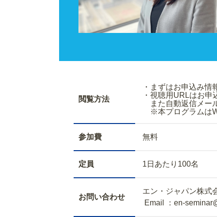
・まずはお申込
・視聴用URLはお
閲覧方法
また自動返信メールで
※本プログラムはWe
参加費
無料
定員
1日あたり100名
エン・ジャパン株式
お問い合わせ
Email ：en-seminar