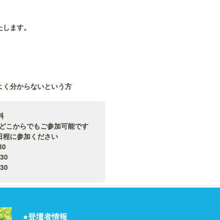
たします。
よく分からないという方
料
からでもご参加可能です
日程に参加ください
0
30
30
●登壇者情報