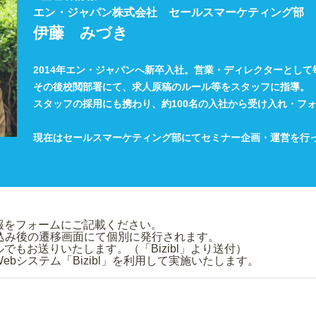
エン・ジャパン株式会社 セールスマーケティング部
伊藤 みづき
2014年エン・ジャパンへ新卒入社。営業・ディレクターとして
その後校閲部署にて、求人原稿のルール等をスタッフに指導。
スタッフの採用にも携わり、約100名の入社から受け入れ・フ
現在はセールスマーケティング部にてセミナー企画・運営を行
み情報をフォームにご記載ください。
申込み後の遷移画面にて個別に発行されます。
もお送りいたします。（「Bizibl」より送付）
bシステム「Bizibl」を利用して実施いたします。