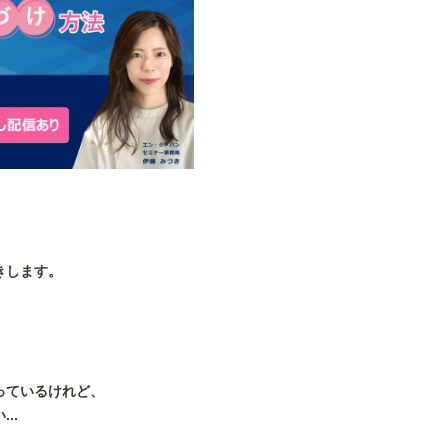
きします。
っているけれど、
..