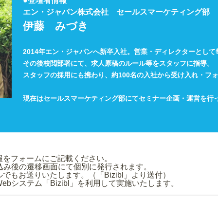
●登壇者情報
エン・ジャパン株式会社 セールスマーケティング部
伊藤 みづき
2014年エン・ジャパンへ新卒入社。営業・ディレクターとして
その後校閲部署にて、求人原稿のルール等をスタッフに指導。
スタッフの採用にも携わり、約100名の入社から受け入れ・フ
現在はセールスマーケティング部にてセミナー企画・運営を行
み情報をフォームにご記載ください。
申込み後の遷移画面にて個別に発行されます。
もお送りいたします。（「Bizibl」より送付）
bシステム「Bizibl」を利用して実施いたします。