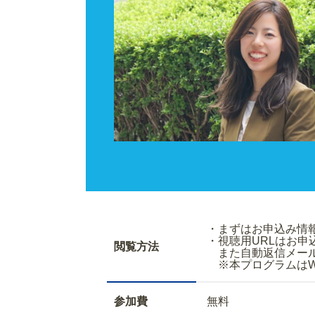
・まずはお申込
・視聴用URLはお
閲覧方法
また自動返信メールで
※本プログラムはWe
参加費
無料