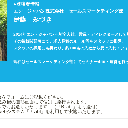
●登壇者情報
エン・ジャパン株式会社 セールスマーケティング部
伊藤 みづき
2014年エン・ジャパンへ新卒入社。営業・ディレクターとして
その後校閲部署にて、求人原稿のルール等をスタッフに指導。
スタッフの採用にも携わり、約100名の入社から受け入れ・フ
現在はセールスマーケティング部にてセミナー企画・運営を行
み情報をフォームにご記載ください。
申込み後の遷移画面にて個別に発行されます。
もお送りいたします。（「Bizibl」より送付）
bシステム「Bizibl」を利用して実施いたします。