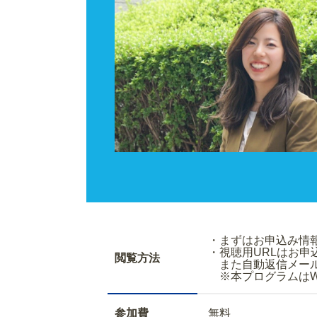
・まずはお申込
・視聴用URLはお
閲覧方法
また自動返信メールで
※本プログラムはWe
参加費
無料