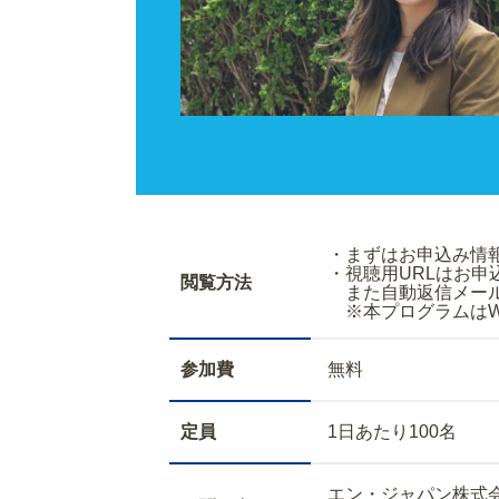
・まずはお申込
・視聴用URLはお
閲覧方法
また自動返信メールで
※本プログラムはWe
参加費
無料
定員
1日あたり100名
エン・ジャパン株式