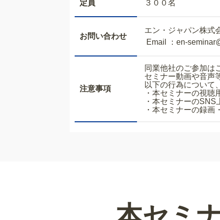
定員
３００名
エン・ジャパン株式
お問い合わせ
Email ：en-seminar
同業他社のご参加は
セミナー動画や音声
以下の行為について
注意事項
・本セミナーの視聴
・本セミナーのSNS
・本セミナーの録画
本セミ