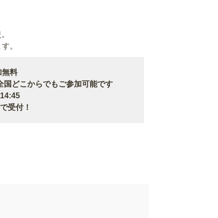
較。
ます。
加無料
どこからでもご参加可能です
4:45
まで受付！