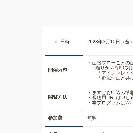
日時
2023年3月10日（金） 
・面接フローごとの面
└陥りがちなNG対
開催内容
「アイスブレイクで
「退職理由と共に
・まずはお申込
閲覧方法
・視聴用URLは
・本プログラムはWe
参加費
無料