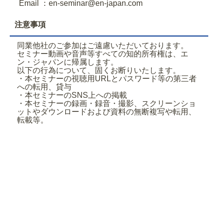
Email ：en-seminar@en-japan.com
注意事項
同業他社のご参加はご遠慮いただいております。
セミナー動画や音声等すべての知的所有権は、エ
ン・ジャパンに帰属します。
以下の行為について、固くお断りいたします。
・本セミナーの視聴用URLとパスワード等の第三者
への転用、貸与
・本セミナーのSNS上への掲載
・本セミナーの録画・録音・撮影、スクリーンショ
ットやダウンロードおよび資料の無断複写や転用、
転載等。