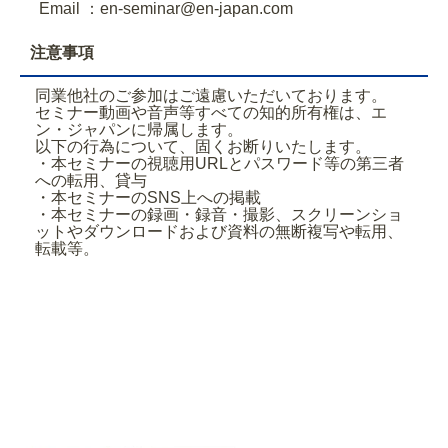
Email ：en-seminar@en-japan.com
注意事項
同業他社のご参加はご遠慮いただいております。
セミナー動画や音声等すべての知的所有権は、エ
ン・ジャパンに帰属します。
以下の行為について、固くお断りいたします。
・本セミナーの視聴用URLとパスワード等の第三者
への転用、貸与
・本セミナーのSNS上への掲載
・本セミナーの録画・録音・撮影、スクリーンショ
ットやダウンロードおよび資料の無断複写や転用、
転載等。