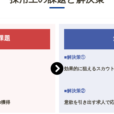
課題
■解決策①
効果的に狙えるスカウ
■解決策②
の獲得
意欲を引き出す求人で