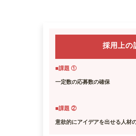
採用上の
■課題 ①
一定数の応募数の確保
■課題 ②
意欲的にアイデアを出せる人材