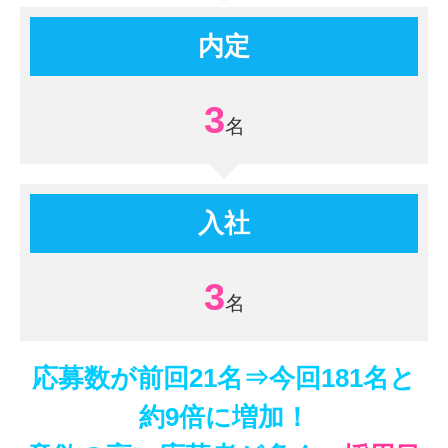
内定
3
入社
3
応募数が前回21名⇒今回181名と
約9倍に増加！