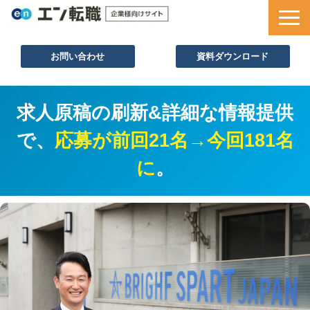
お問い合わせ
資料ダウンロード
サービス一覧
求人原稿の刷新&詳細な情報提供
採用ノウハウ
で、
応募が前回21名→今回181名
採用事例
に
。
セミナー情報
お役立ち資料