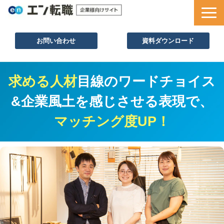
お問い合わせ
資料ダウンロード
サービス一覧
求める人材
目線のワードチョイス
採用ノウハウ
&企業風土を感じさせる表現で、
採用事例
マッチング度UP！
セミナー情報
お役立ち資料