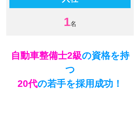
1
自動車整備士2級
の資格を持
つ
20代
の若手を採用
成功！