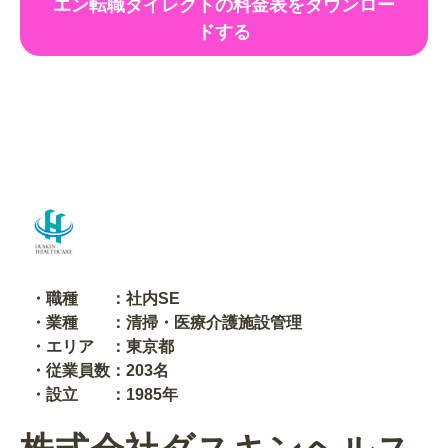
エン転職ダイレクトの料金表をダウンロー
ドする
・職種 ：社内SE
・業種 ：清掃・医療介護施設管理
・エリア ：東京都
・従業員数：203名
・設立 ：1985年