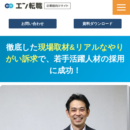
お問い合わせ
資料ダウンロード
サービス一覧
徹底した
現場取材&
リアルなやり
採用ノウハウ
がい訴求
で、若手活躍人材の採用
採用事例
に成功！
セミナー情報
お役立ち資料