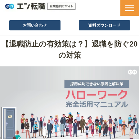
お問い合わせ
資料ダウンロード
サービス一覧
【退職防止の有効策は？】退職を防ぐ20
採用ノウハウ
の対策
採用事例
セミナー情報
お役立ち資料