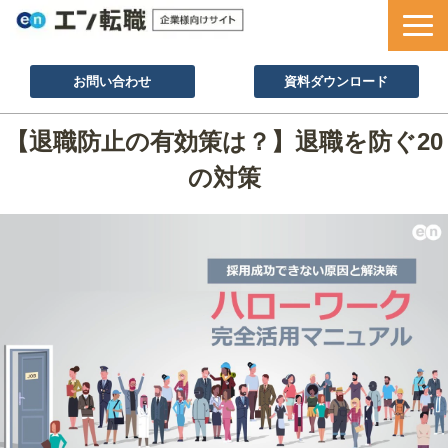
お問い合わせ
資料ダウンロード
サービス一覧
【退職防止の有効策は？】退職を防ぐ20
採用ノウハウ
の対策
採用事例
セミナー情報
お役立ち資料