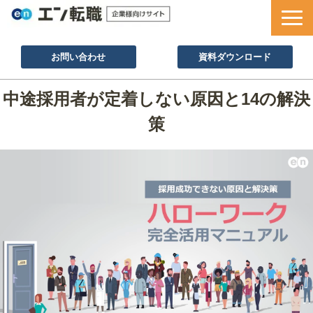
お問い合わせ
資料ダウンロード
サービス一覧
中途採用者が定着しない原因と14の解決
採用ノウハウ
策
採用事例
セミナー情報
お役立ち資料