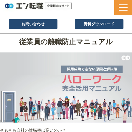
お問い合わせ
資料ダウンロード
サービス一覧
従業員の離職防止マニュアル
採用ノウハウ
採用事例
セミナー情報
お役立ち資料
そもそも自社の離職率は高いのか？