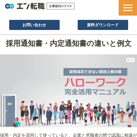
お問い合わせ
資料ダウンロード
サービス一覧
採用通知書・内定通知書の違いと例文
採用ノウハウ
採用事例
セミナー情報
お役立ち資料
採用・内定を混同して使っていると、企業と求職者の間で認識に相違が