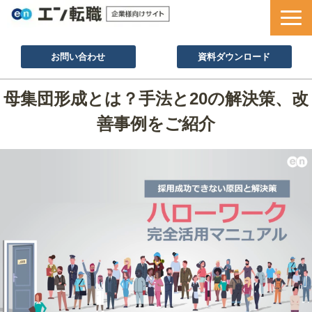
お問い合わせ
資料ダウンロード
サービス一覧
母集団形成とは？手法と20の解決策、改
採用ノウハウ
善事例をご紹介
採用事例
セミナー情報
お役立ち資料