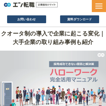
お問い合わせ
資料ダウンロード
サービス一覧
クオータ制の導入で企業に起こる変化｜
採用ノウハウ
大手企業の取り組み事例も紹介
採用事例
セミナー情報
お役立ち資料