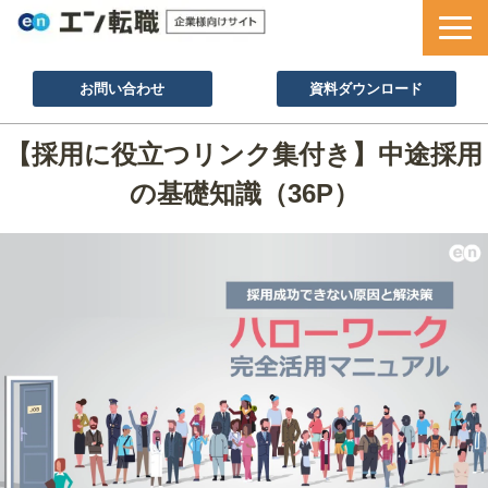
お問い合わせ
資料ダウンロード
サービス一覧
【採用に役立つリンク集付き】中途採用
採用ノウハウ
の基礎知識（36P）
採用事例
セミナー情報
お役立ち資料