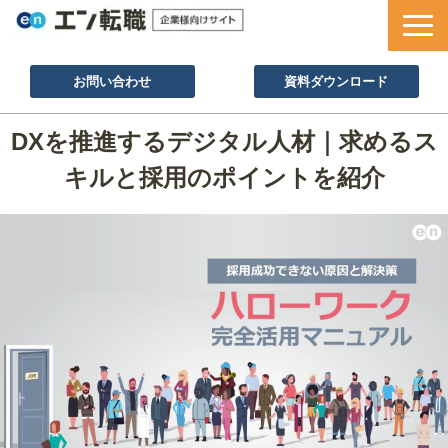
お問い合わせ
資料ダウンロード
サービス一覧
DXを推進するデジタル人材｜求めるス
採用ノウハウ
キルと採用のポイントを紹介
採用事例
セミナー情報
お役立ち資料