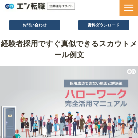
お問い合わせ
資料ダウンロード
サービス一覧
経験者採用ですぐ真似できるスカウトメ
採用ノウハウ
ール例文
採用事例
セミナー情報
お役立ち資料