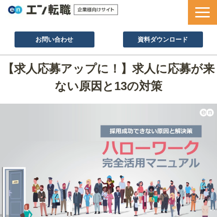
お問い合わせ
資料ダウンロード
サービス一覧
【求人応募アップに！】求人に応募が来
採用ノウハウ
ない原因と13の対策
採用事例
セミナー情報
お役立ち資料