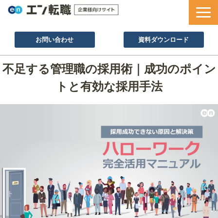
お問い合わせ
資料ダウンロード
サービス一覧
不足する管理職の採用術｜成功のポイン
採用ノウハウ
トと有効な採用手法
採用事例
セミナー情報
お役立ち資料