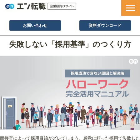
お問い合わせ
資料ダウンロード
サービス一覧
失敗しない「採用基準」のつくり方
採用ノウハウ
採用事例
セミナー情報
お役立ち資料
面接官によって採用目線がズレてしまう。感覚に頼った採用で失敗した