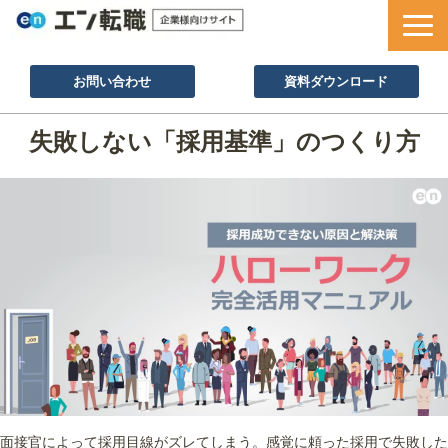
お問い合わせ
資料ダウンロード
サービス一覧
失敗しない「採用基準」のつくり方
採用ノウハウ
採用事例
セミナー情報
お役立ち資料
面接官によって採用目線がズレてしまう。感覚に頼った採用で失敗した