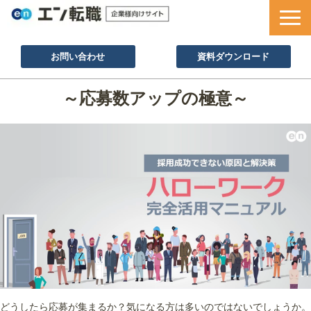
お問い合わせ
資料ダウンロード
サービス一覧
～応募数アップの極意～
採用ノウハウ
採用事例
セミナー情報
お役立ち資料
どうしたら応募が集まるか？気になる方は多いのではないでしょうか。