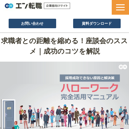
お問い合わせ
資料ダウンロード
サービス一覧
求職者との距離を縮める！座談会のスス
採用ノウハウ
メ｜成功のコツを解説
採用事例
セミナー情報
お役立ち資料