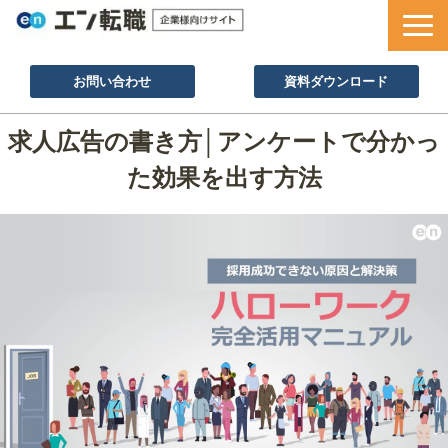
お問い合わせ
資料ダウンロード
サービス一覧
求人広告の書き方│アンケートで分かっ
採用ノウハウ
た効果を出す方法
採用事例
セミナー情報
お役立ち資料