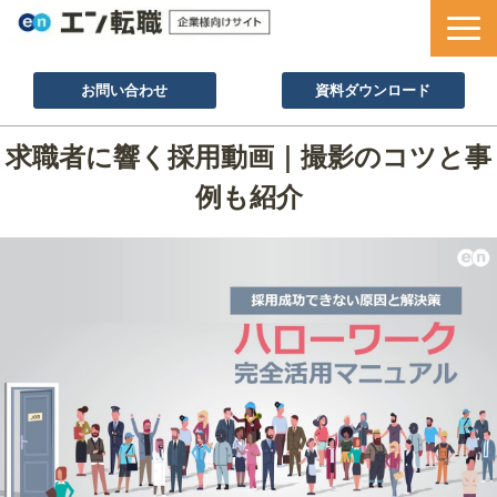
お問い合わせ
資料ダウンロード
サービス一覧
求職者に響く採用動画｜撮影のコツと事
採用ノウハウ
例も紹介
採用事例
セミナー情報
お役立ち資料