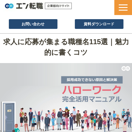
お問い合わせ
資料ダウンロード
サービス一覧
求人に応募が集まる職種名115選｜魅力
採用ノウハウ
的に書くコツ
採用事例
セミナー情報
お役立ち資料