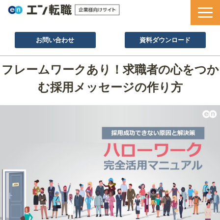
お問い合わせ
資料ダウンロード
サービス一覧
フレームワークあり！求職者の心をつか
採用ノウハウ
む採用メッセージの作り方
採用事例
セミナー情報
お役立ち資料