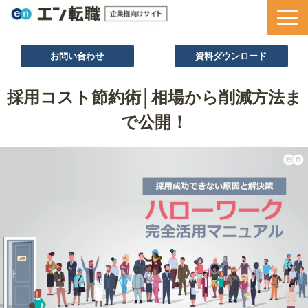
お問い合わせ
資料ダウンロード
サービス一覧
採用コスト節約術│相場から削減方法ま
採用ノウハウ
で公開！
採用事例
セミナー情報
お役立ち資料