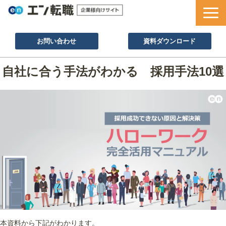
お問い合わせ
資料ダウンロード
サービス一覧
自社に合う手法がわかる　採用手法10選
採用ノウハウ
採用事例
セミナー情報
お役立ち資料
本資料から下記がわかります。